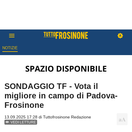
NOTIZIE
SONDAGGIO TF - Vota il
migliore in campo di Padova-
Frosinone
13.09.2025 17:28 di
Tuttofrosinone Redazione
VEDI LETTURE