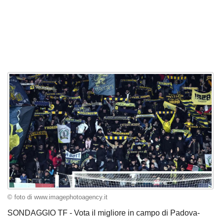
© foto di www.imagephotoagency.it
SONDAGGIO TF - Vota il migliore in campo di Padova-