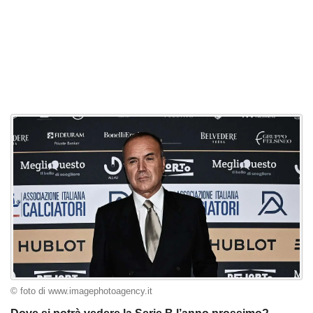
© foto di www.imagephotoagency.it